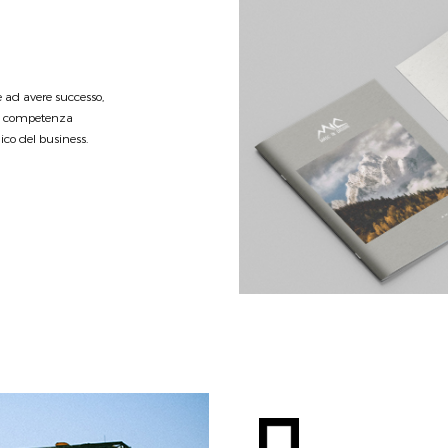
e ad avere successo,
 la competenza
gico del business.