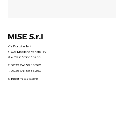
MISE S.r.l
Via Ronzinella, 4
31021 Mogliano Veneto (TV)
PI e C.F. 03633530260
T. 0039 041 59 36 260
F. 0039 041 59 36 260
E.
info@misesite.com