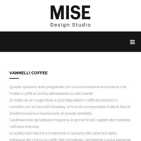
VANNELLI COFFEE
Questo spazio è stato progettato con una concezione innovativa che
mette il caffè al centro dell’esperienza del cliente.
Si tratta di un luogo dove si può degustare il caffè ed entrare in
contatto con la Vannelli Roastery al fine di comprendere tutte le fasi di
trasformazione e lavorazione di questo prodotto.
I professionisti del settore imparano le tecniche ed i segreti del mestiere
nell’area training.
Le scelte cromatiche e materiche si ispirano alle varie fasi della
tostatura del chicco di caffè. Nel complesso, l’ambiente risulta elegante,