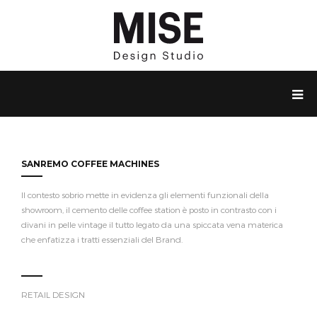
SANREMO COFFEE MACHINES
Il contesto sobrio mette in evidenza gli elementi funzionali della
showroom, il cemento delle coffee station è posto in contrasto con i
divani in pelle vintage il tutto legato da una spiccata vena materica
che enfatizza i tratti essenziali del Brand.
RETAIL DESIGN