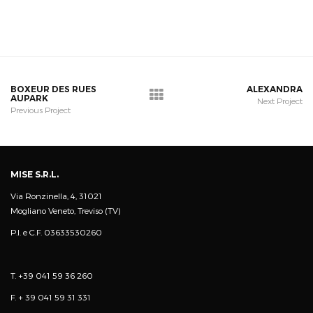
BOXEUR DES RUES
ALEXANDRA
AUPARK
Next Project
Previous Project
MISE S.R.L.
Via Ronzinella, 4, 31021
Mogliano Veneto, Treviso (TV)
P.I. e C.F. 03633530260
T. +39 041 59 36 260
F. + 39 041 59 31 331