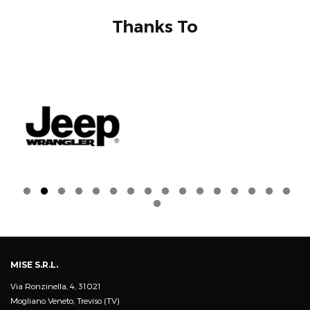
Thanks To
MISE S.R.L.
Via Ronzinella, 4, 31021
Mogliano Veneto, Treviso (TV)